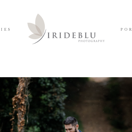
IES
PO