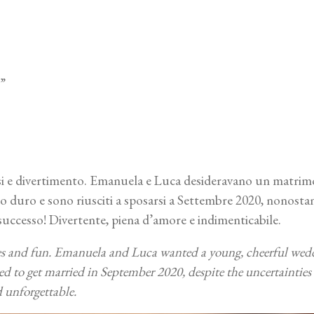
”
risi e divertimento. Emanuela e Luca desideravano un matrim
o duro e sono riusciti a sposarsi a Settembre 2020, nonostan
 successo! Divertente, piena d’amore e indimenticabile.
es and fun. Emanuela and Luca wanted a young, cheerful wedd
d to get married in September 2020, despite the uncertainties 
d unforgettable.