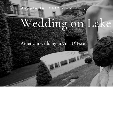
Maggio 10, 2017
/
wedding
Wedding on Lak
American wedding in Villa D’Este