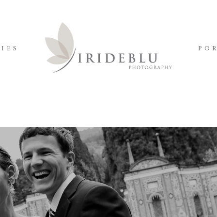
IES
PO